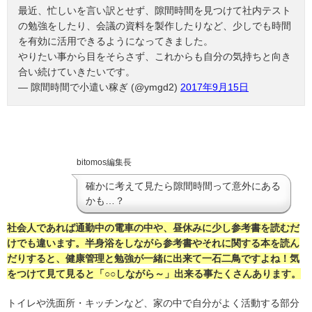
最近、忙しいを言い訳とせず、隙間時間を見つけて社内テスト
の勉強をしたり、会議の資料を製作したりなど、少しでも時間
を有効に活用できるようになってきました。
やりたい事から目をそらさず、これからも自分の気持ちと向き
合い続けていきたいです。
— 隙間時間で小遣い稼ぎ (@ymgd2)
2017年9月15日
bitomos編集長
確かに考えて見たら隙間時間って意外にある
かも…？
社会人であれば通勤中の電車の中や、昼休みに少し参考書を読むだ
けでも違います。半身浴をしながら参考書やそれに関する本を読ん
だりすると、健康管理と勉強が一緒に出来て一石二鳥ですよね！気
をつけて見て見ると「○○しながら～」出来る事たくさんあります。
トイレや洗面所・キッチンなど、家の中で自分がよく活動する部分