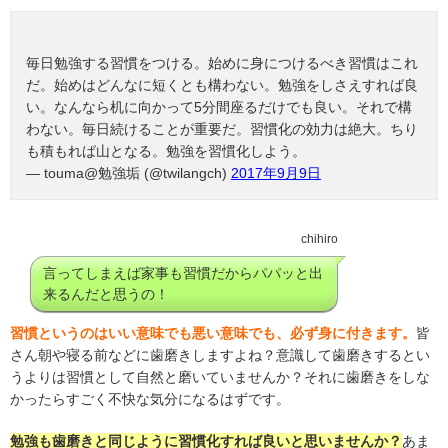
毎日勉強する習慣をつける。始めに身につけるべき習慣はこれ
だ。始めはどんなに短くとも構わない。勉強をしさえすれば良
い。なんなら机に向かって5分間座るだけでも良い。それで構
わない。毎日続けることが重要だ。習慣化の効力は絶大。ちり
も積もれば山となる。勉強を習慣化しよう。
— touma@勉強垢 (@twilangch)
2017年9月9日
chihiro
言ってしまえば家事も習慣だからパパッと出
来るんだと思うの！
習慣というのはいい意味でも悪い意味でも、必ず身に付きます。
皆
さん朝や寝る前などに歯磨きしますよね？意識して歯磨きするとい
うよりは習慣として自然と磨いていませんか？それに歯磨きをしな
かったらすごく不快な気分になるはずです。
勉強も歯磨きと同じように習慣化すれば良いと思いませんか？
あま