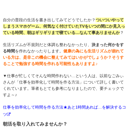
自分の普段の生活を書き出してみてどうでしたか？
ついついやって
しまうスマホゲーム、何気なく付けていたTVをいつの間にか見入っ
ている時間、朝はギリギリまで寝ている…なんて事ありませんか
？
生活リズムが不規則だと体調も整わなかったり、
決まった何かをす
る時間
を作れなかったりします。
健康の為にも生活リズムが崩れて
いる方は、是非この機会に整えてみてはいかがでしょうか？そうす
ることで勉強する時間を作れる可能性もありますよ♪
▼仕事が忙しくてそんな時間作れない…という人は、以前なごみぃ
さんが「仕事を効率化して時間を作る方法」について詳しく書いて
くれています。筆者もとても参考になりましたので、要チェックで
すよ～♪
仕事を効率化して時間を作る方法★あと1時間あれば…を解決するコ
ツ
朝活を取り入れてみませんか？