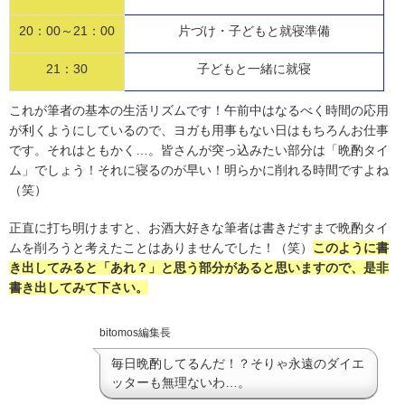
20：00～21：00
片づけ・子どもと就寝準備
21：30
子どもと一緒に就寝
これが筆者の基本の生活リズムです！午前中はなるべく時間の応用
が利くようにしているので、ヨガも用事もない日はもちろんお仕事
です。それはともかく…。皆さんが突っ込みたい部分は「晩酌タイ
ム」でしょう！それに寝るのが早い！明らかに削れる時間ですよね
（笑）
正直に打ち明けますと、お酒大好きな筆者は書きだすまで晩酌タイ
ムを削ろうと考えたことはありませんでした！（笑）
このように書
き出してみると「あれ？」と思う部分があると思いますので、是非
書き出してみて下さい。
bitomos編集長
毎日晩酌してるんだ！？そりゃ永遠のダイエ
ッターも無理ないわ…。